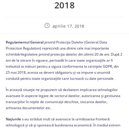
2018
aprilie 17, 2018
Regulamentul General
privind Protecția Datelor (General Data
Protection Regulation) reprezintă una dintre cele mai importante
schimbărilegislative privind protecția datelor din ultimii 20 de ani. După 2
ani de la intrare în vigoare, perioadă în care toate organizațiile ar fi
trebuitsă ia măsuri pentru a sigura conformarea la cerințele GDPR, din
25 mai 2018, acesta va deveni obligatoriu și va impune o anumită
conduită pentru toate organizațiile care lucrează cu date personale.
În această situație ne propunem să dezbatem implicarea tehnologiilor
avansate în aspecte legate de sectorul datelor, autorizarea și gestiunea
tranzacțiilor în rețele de comunicații deschise, stocarea datelor,
arhivarea documentelor etc.
Națiunile
s-au străduit mult să avanseze la următoarea frontieră
tehnologică și să-și sporească bunăstarea economică. În mediul extrem