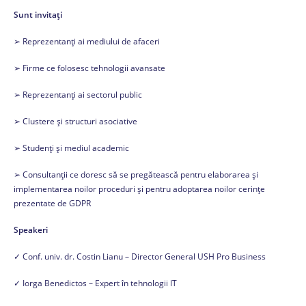
Sunt invitați
➢ Reprezentanți ai mediului de afaceri
➢ Firme ce folosesc tehnologii avansate
➢ Reprezentanți ai sectorul public
➢ Clustere și structuri asociative
➢ Studenți și mediul academic
➢ Consultanții ce doresc să se pregătească pentru elaborarea și
implementarea noilor proceduri și pentru adoptarea noilor cerințe
prezentate de GDPR
Speakeri
✓ Conf. univ. dr. Costin Lianu – Director General USH Pro Business
✓ Iorga Benedictos – Expert în tehnologii IT