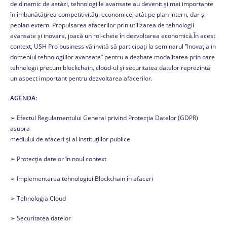
de dinamic de astăzi, tehnologiile avansate au devenit și mai importante
în îmbunătățirea competitivității economice, atât pe plan intern, dar și
peplan extern. Propulsarea afacerilor prin utilizarea de tehnologii
avansate și inovare, joacă un rol-cheie în dezvoltarea economică.În acest
context, USH Pro business vă invită să participați la seminarul ”Inovația in
domeniul tehnologiilor avansate” pentru a dezbate modalitatea prin care
tehnologii precum blockchain, cloud-ul și securitatea datelor reprezintă
un aspect important pentru dezvoltarea afacerilor.
AGENDA:
➢ Efectul Regulamentului General privind Protecția Datelor (GDPR)
asupra
mediului de afaceri și al instituțiilor publice
➢ Protecția datelor în noul context
➢ Implementarea tehnologiei Blockchain în afaceri
➢ Tehnologia Cloud
➢ Securitatea datelor