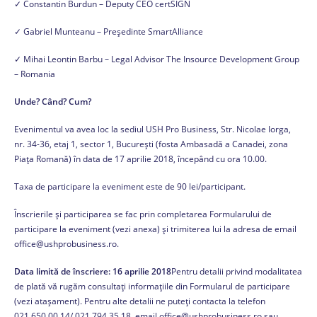
✓ Constantin Burdun – Deputy CEO certSIGN
✓ Gabriel Munteanu – Președinte SmartAlliance
✓ Mihai Leontin Barbu – Legal Advisor The Insource Development Group
– Romania
Unde? Când? Cum?
Evenimentul va avea loc la sediul USH Pro Business, Str. Nicolae Iorga,
nr. 34-36, etaj 1, sector 1, Bucureşti (fosta Ambasadă a Canadei, zona
Piaţa Romană) în data de 17 aprilie 2018, începând cu ora 10.00.
Taxa de participare la eveniment este de 90 lei/participant.
Înscrierile și participarea se fac prin completarea Formularului de
participare la eveniment (vezi anexa) și trimiterea lui la adresa de email
office@ushprobusiness.ro.
Data limită de înscriere: 16 aprilie 2018
Pentru detalii privind modalitatea
de plată vă rugăm consultați informațiile din Formularul de participare
(vezi atașament). Pentru alte detalii ne puteți contacta la telefon
021.650.00.14/ 021.794.35.18, email office@ushprobusiness.ro sau