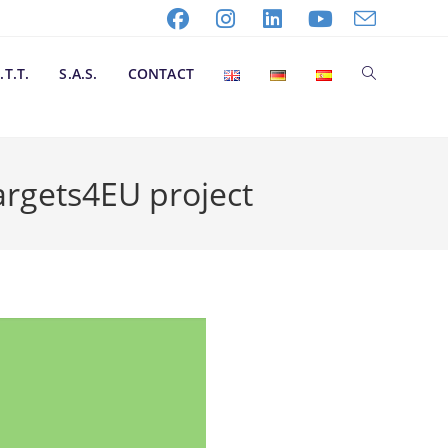
.T.T.
S.A.S.
CONTACT
rgets4EU project