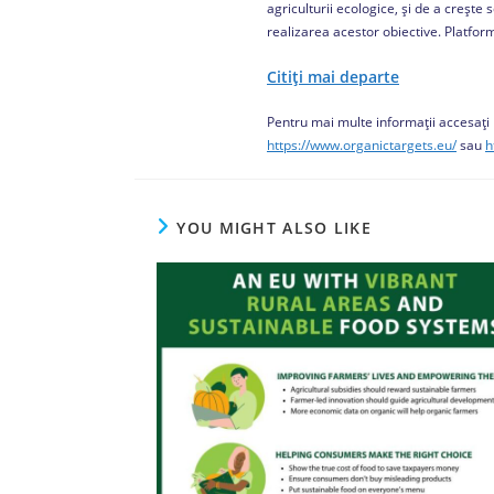
agriculturii ecologice, și de a creșt
realizarea acestor obiective. Platfor
Citiți mai departe
Pentru mai multe informații accesați
https://www.organictargets.eu/
sau
h
YOU MIGHT ALSO LIKE