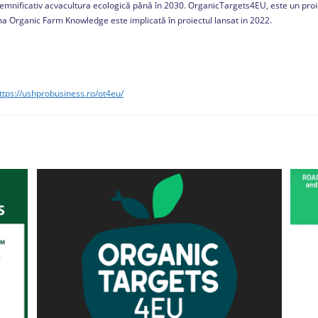
e semnificativ acvacultura ecologică până în 2030. OrganicTargets4EU, este un proi
ma Organic Farm Knowledge este implicată în proiectul lansat in 2022.
ttps://ushprobusiness.ro/ot4eu/