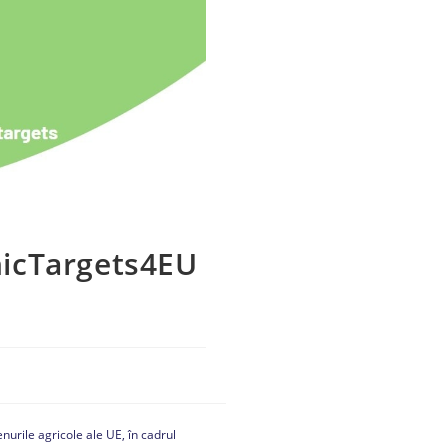
nicTargets4EU
enurile agricole ale UE, în cadrul