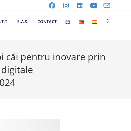
.T.T.
S.A.S.
CONTACT
 căi pentru inovare prin
 digitale
024