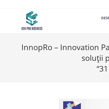
DES
InnopRo – Innovation Pa
soluții 
“3