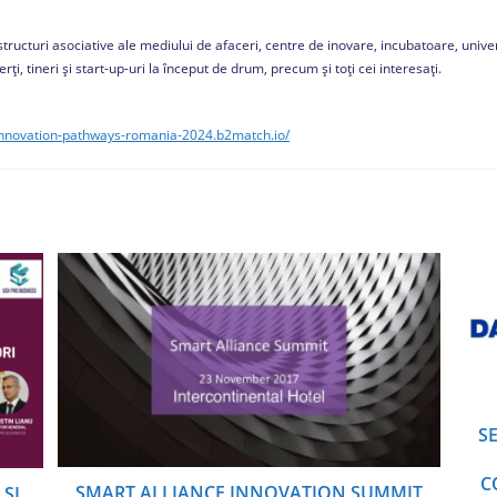
tructuri asociative ale mediului de afaceri, centre de inovare, incubatoare, univer
ți, tineri și start-up-uri la început de drum, precum și toți cei interesați.
-innovation-pathways-romania-2024.b2match.io/
S
C
SMART ALLIANCE INNOVATION SUMMIT
 ȘI