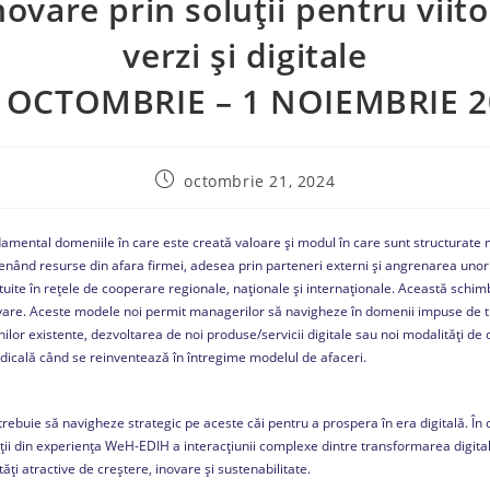
ovare prin soluții pentru viito
verzi și digitale
1 OCTOMBRIE – 1 NOIEMBRIE 2
octombrie 21, 2024
mental domeniile în care este creată valoare și modul în care sunt structurate m
renând resurse din afara firmei, adesea prin parteneri externi și angrenarea uno
tuite în rețele de cooperare regionale, naționale și internaționale. Această sch
ovare. Aceste modele noi permit managerilor să navigheze în domenii impuse de 
ilor existente, dezvoltarea de noi produse/servicii digitale sau noi modalități de
icală când se reinventează în întregime modelul de afaceri.
 trebuie să navigheze strategic pe aceste căi pentru a prospera în era digitală. În c
ii din experiența WeH-EDIH a interacțiunii complexe dintre transformarea digitală,
ăți atractive de creștere, inovare și sustenabilitate.