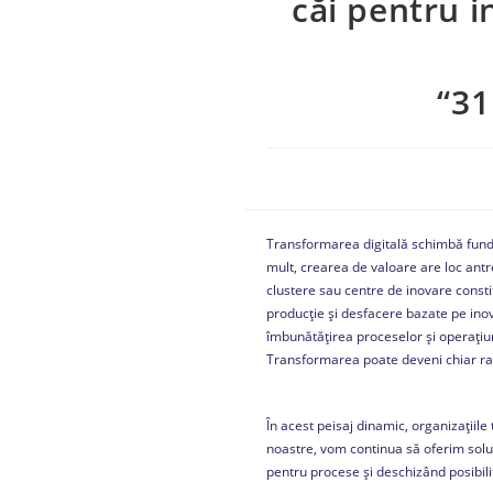
căi pentru in
“3
Transformarea digitală schimbă funda
mult, crearea de valoare are loc ant
clustere sau centre de inovare consti
producție și desfacere bazate pe in
îmbunătățirea proceselor și operațiun
Transformarea poate deveni chiar rad
În acest peisaj dinamic, organizațiile
noastre, vom continua să oferim soluț
pentru procese și deschizând posibilit