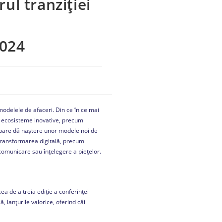
rul tranziției
024
odelele de afaceri. Din ce în ce mai
r ecosisteme inovative, precum
imbare dă naștere unor modele noi de
transformarea digitală, precum
 comunicare sau înțelegere a piețelor.
ea de a treia ediție a conferinței
 lanțurile valorice, oferind căi