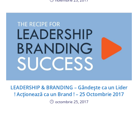
noiembrie 23, 2017
LEADERSHIP & BRANDING – Gândește ca un Lider
! Acționează ca un Brand ! – 25 Octombrie 2017
octombrie 25, 2017