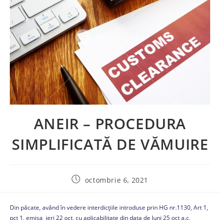
ANEIR – PROCEDURA
SIMPLIFICATĂ DE VĂMUIRE
octombrie 6, 2021
Din păcate, având în vedere interdicțiile introduse prin HG nr.1130, Art 1,
pct 1, emisa ieri 22 oct, cu aplicabilitate din data de luni 25 oct a.c,