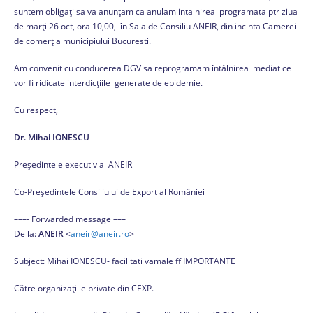
suntem obligați sa va anunțam ca anulam intalnirea programata ptr ziua
de marți 26 oct, ora 10,00, în Sala de Consiliu ANEIR, din incinta Camerei
de comerț a municipiului Bucuresti.
Am convenit cu conducerea DGV sa reprogramam întâlnirea imediat ce
vor fi ridicate interdicțiile generate de epidemie.
Cu respect,
Dr. Mihai IONESCU
Președintele executiv al ANEIR
Co-Preşedintele Consiliului de Export al României
–––- Forwarded message –––
De la:
ANEIR
<
aneir@aneir.ro
>
Subject: Mihai IONESCU- facilitati vamale ff IMPORTANTE
Către organizațiile private din CEXP.