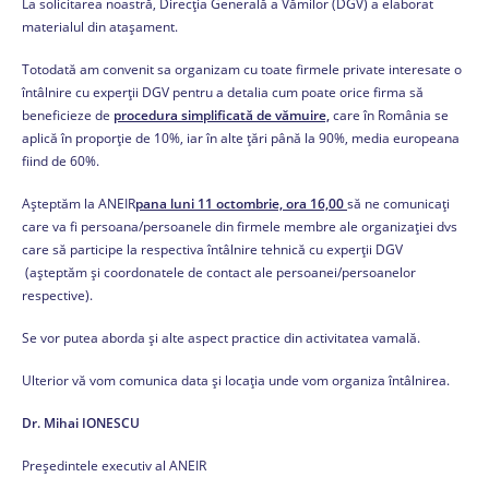
La solicitarea noastră, Direcția Generală a Vămilor (DGV) a elaborat
materialul din atașament.
Totodată am convenit sa organizam cu toate firmele private interesate o
întâlnire cu experții DGV pentru a detalia cum poate orice firma să
beneficieze de
procedura simplificată de vămuire,
care în România se
aplică în proporție de 10%, iar în alte țări până la 90%, media europeana
fiind de 60%.
Așteptăm la ANEIR
pana luni 11 octombrie, ora 16,00
să ne comunicați
care va fi persoana/persoanele din firmele membre ale organizației dvs
care să participe la respectiva întâlnire tehnică cu experții DGV
(așteptăm și coordonatele de contact ale persoanei/persoanelor
respective).
Se vor putea aborda și alte aspect practice din activitatea vamală.
Ulterior vă vom comunica data și locația unde vom organiza întâlnirea.
Dr. Mihai IONESCU
Președintele executiv al ANEIR