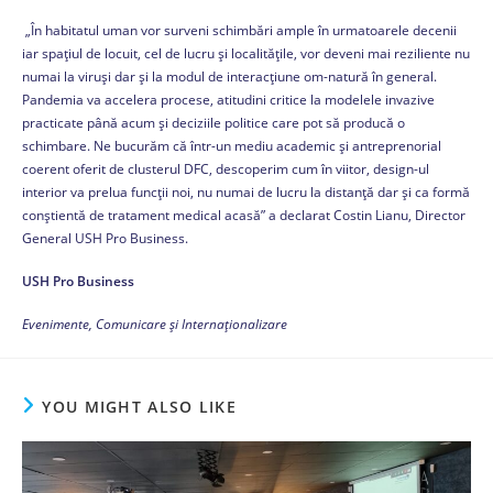
„În habitatul uman vor surveni schimbări ample în urmatoarele decenii
iar spațiul de locuit, cel de lucru și localitățile, vor deveni mai reziliente nu
numai la viruși dar și la modul de interacțiune om-natură în general.
Pandemia va accelera procese, atitudini critice la modelele invazive
practicate până acum și deciziile politice care pot să producă o
schimbare. Ne bucurăm că într-un mediu academic și antreprenorial
coerent oferit de clusterul DFC, descoperim cum în viitor, design-ul
interior va prelua funcții noi, nu numai de lucru la distanță dar și ca formă
conștientă de tratament medical acasă” a declarat Costin Lianu, Director
General USH Pro Business.
USH Pro Business
Evenimente, Comunicare și Internaționalizare
YOU MIGHT ALSO LIKE