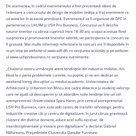
De asemenea, în cadrul evenimentului a fost prezentată ideea de
relansare a concursului de design de mobilier (ediția a II-a) eveniment ce
va avea loc în această primăvară. Evenimentul va fi organizat de DFC în
parteneriat cu UAUIM și USH Pro Business. Concursul va fi deschis
tuturor tinerilor cu vârsta cuprinsă între 18-30 ani, scopul acestuia fiind
susținerea și promovarea tinerelor talente, iar participarea la concurs va
fi gratuită. Mai multe informații referitoare la concurs vor fi disponibile în
scurt timp pe website-ul www.adf-dfc.ro secțiunea activități și pe website-
ul www.ushprobusiness.ro secțiunea evenimente.
„Clusterul nostru urmărește atent tendințele din industria mobiliei. Am
lăsat la o parte problemele curente, nu puține, și ne-am dedicat un
weekend întreg discuțiilor cu mediul academic. Universitatea de
Arhitectură și Urbanism Ion Mincu are cadre didactice și studenți valoroși
care ne ajută să descoperim și să abordăm noile tendințe într-un stil
antreprenorial. Universitatea Spiru Haret, prin centrul antreprenorial
USH Pro Business, care este atât centru de transfer tehnologic pentru
industriile creative cât și centru de digitalizare, în jurul căruia gravitează
clustere din diverse domenii, aduce acel suflu necesar, de
interdisciplinaritate și inovare prin digitalizare” a declarat Gabriel
Năfureanu, Președintele Clusterului Danube Furniture.