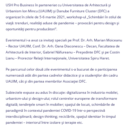
USH Pro Business în parteneriat cu Universitatea de Arhitectură și
Urbanism Ion Mincu (UAUIM) și Danube Furniture Cluster (DFC) a
organizat în zilele de 5-6 martie 2021, workshop-ul „Schimbări în stilul de
viață: trenduri, realități aduse de pandemie – provocări pentru design și
oportunități pentru producători”.
Evenimentul i-a avut ca invitați speciali pe Prof. Dr. Arh. Marian Moiceanu
– Rector UAUIM, Conf. Dr. Arh. Oana Diaconescu – Decan, Facultatea de
Arhitectură de Interior, Gabriel Năfureanu – Președinte DFC și pe Costin
Lianu – Prorector Relații Internaționale, Universitatea Spiru Haret.
Pe parcursul celor două zile evenimentul s-a bucurat de o participarea
numeroasă atât din partea cadrelor didactice și a studenților din cadru
UAUIM, cât și din partea membrilor Asociației DFC.
Subiectele expuse au adus în discuție: digitalizarea în industria mobilei,
urbanism-ului și design-ului; rolul centrelor europene de transformare
digitală; tendințele smart în mobilier; spațiul de locuit, schimbările de
paradigmă în contextul pandemiei COVID-19 într-o perspectivă
interdisciplinară; design thinking; reciclările, spațiul identitar în timpul
pandemiei – interiorul între izolare și terapie etc.