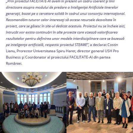
„Prin proiectul FACILITATE-AI avem în prezent un cadru coerent și linii
directoare asupra modului de predare a Inteligenței Artificiale tinerelor
generații, bazat pe o cercetare solidă în cadrul unui consorțiu internațional.
Recomandăm tuturor celor interesați să accese resursele dezvoltate în
proiect, care se găsesc în site-ul dedicat acestuia. Proiectul nu se încheie aici,
întrucât vor exista continuări în alte proiecte care vizează valorificarea
rezultatelor pentru definirea unor modele interdisciplinare care se bazează
pe inteligența artificială, respectiv proiectul STEAME”,
a declarat Costin
Lianu, Prorector Universitatea Spiru Haret, director general USH Pro
Business și Coordonator al proiectului FACILITATE-AI din partea
României.