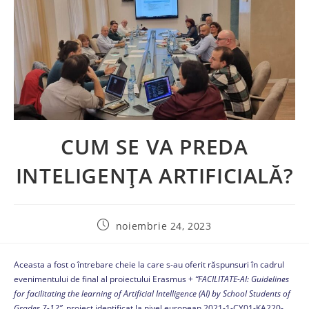
CUM SE VA PREDA
INTELIGENȚA ARTIFICIALĂ?
noiembrie 24, 2023
Aceasta a fost o întrebare cheie la care s-au oferit răspunsuri în cadrul
evenimentului de final al proiectului Erasmus +
“FACILITATE-AI: Guidelines
for facilitating the learning of Artificial Intelligence (AI) by School Students of
Grades 7-12”,
proiect identificat la nivel european 2021-1-CY01-KA220-