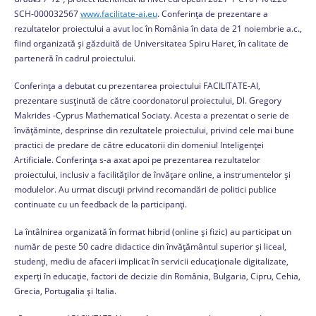
SCH-000032567
www.facilitate-ai.eu
. Conferința de prezentare a
rezultatelor proiectului a avut loc în România în data de 21 noiembrie a.c.,
fiind organizată și găzduită de Universitatea Spiru Haret, în calitate de
parteneră în cadrul proiectului.
Conferința a debutat cu prezentarea proiectului FACILITATE-AI,
prezentare susținută de către coordonatorul proiectului, Dl. Gregory
Makrides -Cyprus Mathematical Sociaty. Acesta a prezentat o serie de
învățăminte, desprinse din rezultatele proiectului, privind cele mai bune
practici de predare de către educatorii din domeniul Inteligenței
Artificiale. Conferința s-a axat apoi pe prezentarea rezultatelor
proiectului, inclusiv a facilităților de învățare online, a instrumentelor și
modulelor. Au urmat discuții privind recomandări de politici publice
continuate cu un feedback de la participanți.
La întâlnirea organizată în format hibrid (online și fizic) au participat un
număr de peste 50 cadre didactice din învățământul superior și liceal,
studenți, mediu de afaceri implicat în servicii educaționale digitalizate,
experți în educație, factori de decizie din România, Bulgaria, Cipru, Cehia,
Grecia, Portugalia și Italia.