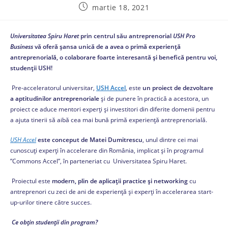
martie 18, 2021
Universitatea Spiru Haret
prin centrul său antreprenorial
USH Pro
Business
vă oferă șansa unică de a avea o primă experiență
antreprenorială, o colaborare foarte interesantă și benefică pentru voi,
studenții USH!
Pre-acceleratorul universitar,
USH Accel
, este
un
proiect de dezvoltare
a aptitudinilor antreprenoriale
și de punere în practică a acestora, un
proiect ce aduce mentori experți și investitori din diferite domenii pentru
a ajuta tinerii să aibă cea mai bună primă experiență antreprenorială.
USH Accel
este conceput de Matei Dumitrescu
, unul dintre cei mai
cunoscuți experți în accelerare din România, implicat și în programul
”Commons Accel”, în parteneriat cu Universitatea Spiru Haret.
Proiectul este
modern, plin de aplicații practice și networking
cu
antreprenori cu zeci de ani de experiență și experți în accelerarea start-
up-urilor tinere către succes.
Ce obțin studenții din program?