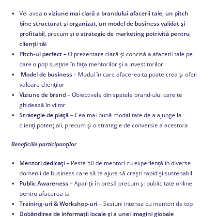
Vei avea
o viziune mai clară a brandului afacerii tale
,
un pitch
bine structurat și organizat
,
un model de business validat și
profitabil
, precum și
o strategie de marketing potrivită pentru
clienții tăi
Pitch-ul perfect –
O prezentare clară și concisă a afacerii tale pe
care o poți susține în fața mentorilor și a investitorilor
Model de business
– Modul în care afacerea ta poate crea și oferi
valoare clienților
Viziune de brand –
Obiectivele din spatele brand-ului care te
ghidează în viitor
Strategie de piață
– Cea mai bună modalitate de a ajunge la
clienți potențiali, precum și o strategie de conversie a acestora
Beneficiile participanților
Mentori dedicați
– Peste 50 de mentori cu experiență în diverse
domenii de business care să te ajute să crești rapid și sustenabil
Public Awareness
– Apariții în presă precum și publicitate online
pentru afacerea ta
Training-uri & Workshop-uri
– Sesiuni intense cu mentori de top
Dobândirea de informații locale și a unei imagini globale