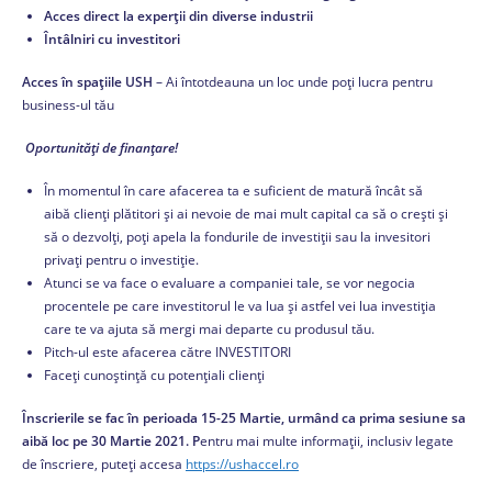
Acces direct la experții din diverse industrii
Întâlniri cu investitori
Acces în spațiile USH
– Ai întotdeauna un loc unde poți lucra pentru
business-ul tău
Oportunități de finanțare!
În momentul în care afacerea ta e suficient de matură încât să
aibă clienți plătitori și ai nevoie de mai mult capital ca să o crești și
să o dezvolți, poți apela la fondurile de investiții sau la invesitori
privați pentru o investiție.
Atunci se va face o evaluare a companiei tale, se vor negocia
procentele pe care investitorul le va lua și astfel vei lua investiția
care te va ajuta să mergi mai departe cu produsul tău.
Pitch-ul este afacerea către INVESTITORI
Faceți cunoștință cu potențiali clienți
Înscrierile se fac în perioada 15-25 Martie, urmând ca prima sesiune sa
aibă loc pe 30 Martie 2021. P
entru mai multe informații, inclusiv legate
de înscriere, puteți accesa
https://ushaccel.ro