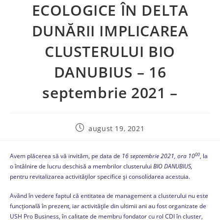
ECOLOGICE ÎN DELTA
DUNĂRII IMPLICAREA
CLUSTERULUI BIO
DANUBIUS – 16
septembrie 2021 –
august 19, 2021
00
Avem plăcerea să vă invităm, pe data de
16 septembrie 2021, ora 10
, la
o întâlnire de lucru deschisă a membrilor clusterului
BIO DANUBIUS,
pentru revitalizarea activităților specifice și consolidarea acestuia.
Având în vedere faptul că entitatea de management a clusterului nu este
funcțională în prezent, iar activitățile din ultimii ani au fost organizate de
USH Pro Business, în calitate de membru fondator cu rol CDI în cluster,