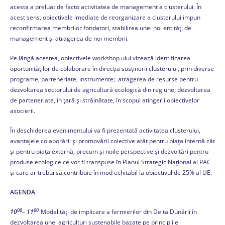
acesta a preluat de facto activitatea de management a clusterului. În
acest sens, obiectivele imediate de reorganizare a clusterului impun
reconfirmarea membrilor fondatori, stabilirea unei noi entități de
management și atragerea de noi membrii.
Pe lângă acestea, obiectivele workshop ului vizează identificarea
oportunităților de colaborare în direcția susținerii clusterului, prin diverse
programe, parteneriate, instrumente; atragerea de resurse pentru
dezvoltarea sectorului de agricultură ecologică din regiune; dezvoltarea
de parteneriate, în țară și străinătate, în scopul atingerii obiectivelor
asocierii.
În deschiderea evenimentului va fi prezentată activitatea clusterului,
avantajele colaborării și promovării colective atât pentru piaţa internă cât
şi pentru piața externă, precum și noile perspective și dezvoltări pentru
produse ecologice ce vor fi transpuse în Planul Strategic Național al PAC
și care ar trebui să contribuie în mod echitabil la obiectivul de 25% al ​​UE.
AGENDA
00
00
10
–
11
Modalități de implicare a fermierilor din Delta Dunării în
dezvoltarea unei agriculturi sustenabile bazate pe principiile