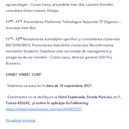
agroecologiei – Costin Lianu, președinte Inter-Bio, Laurent Vonviller,
consultant Green Leaves, Elveția;
00
15
11
–
11
Prezentarea Platformei Tehnologice Naționale TP Organics –
Asociația Inter-Bio;
15
00
11
–
12
Revitalizarea activităților specifice și consolidarea clusterului
BIO DANUBIUS; Prezentarea realizărilor clusterului; Reconfirmarea
membrilor fondatori; Stabilirea unei noi entități de management și
atragerea de noi membrii – Costin Lianu, director general USH Pro
Business.
CAND? UNDE? CUM?
· Întâlnirea va avea loc în
data de 16 septembrie 2021
· Evenimentul se va desfășura la
Hotel Esplanada, Strada Portului, nr.1,
Tulcea 820242, și online în aplicația GoToMeeting:
https://global.gotomeeting.com/join/454831557
Vizualizați invitația