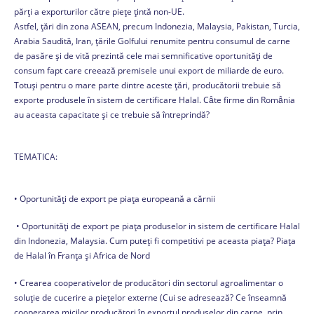
părți a exporturilor către piețe țintă non-UE.
Astfel, țări din zona ASEAN, precum Indonezia, Malaysia, Pakistan, Turcia,
Arabia Saudită, Iran, țările Golfului renumite pentru consumul de carne
de pasăre și de vită prezintă cele mai semnificative oportunităţi de
consum fapt care creează premisele unui export de miliarde de euro.
Totuşi pentru o mare parte dintre aceste ţări, producătorii trebuie să
exporte produsele în sistem de certificare Halal. Cȃte firme din Romȃnia
au aceasta capacitate şi ce trebuie să întreprindă?
TEMATICA:
• Oportunități de export pe piața europeană a cărnii
• Oportunități de export pe piața produselor in sistem de certificare Halal
din Indonezia, Malaysia. Cum puteţi fi competitivi pe aceasta piaţa? Piața
de Halal în Franța și Africa de Nord
• Crearea cooperativelor de producători din sectorul agroalimentar o
soluţie de cucerire a pieţelor externe (Cui se adresează? Ce înseamnă
cooperarea micilor producători în exportul produselor din carne, prin