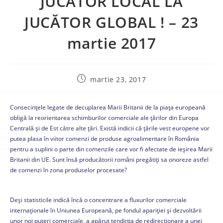
JUCĂTOR LOCAL LA
JUCĂTOR GLOBAL ! – 23
martie 2017
martie 23, 2017
Consecințele legate de decuplarea Marii Britanii de la piața europeană
obligă la reorientarea schimburilor comerciale ale țărilor din Europa
Centrală și de Est către alte țări. Există indicii că ţările vest europene vor
putea plasa în viitor comenzi de produse agroalimentare în Romȃnia
pentru a suplini o parte din comenzile care vor fi afectate de ieşirea Marii
Britanii din UE. Sunt însă producătorii romȃni pregătiţi sa onoreze astfel
de comenzi în zona produselor procesate?
Deși statisticile indică încă o concentrare a fluxurilor comerciale
internaționale în Uniunea Europeană, pe fondul apariției și dezvoltării
unor noi puteri comerciale, a apărut tendința de redirecționare a unei