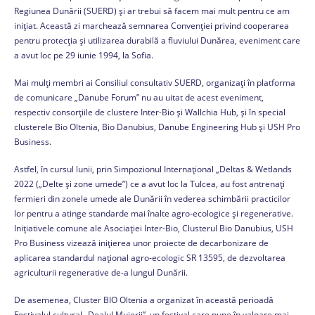
Regiunea Dunării (SUERD) și ar trebui să facem mai mult pentru ce am
inițiat. Această zi marchează semnarea Convenţiei privind cooperarea
pentru protecţia şi utilizarea durabilă a fluviului Dunărea, eveniment care
a avut loc pe 29 iunie 1994, la Sofia.
Mai mulți membri ai Consiliul consultativ SUERD, organizați în platforma
de comunicare „Danube Forum” nu au uitat de acest eveniment,
respectiv consorțiile de clustere Inter-Bio și Wallchia Hub, și în special
clusterele Bio Oltenia, Bio Danubius, Danube Engineering Hub și USH Pro
Business.
Astfel, în cursul lunii, prin Simpozionul Internațional „Deltas & Wetlands
2022 („Delte și zone umede”) ce a avut loc la Tulcea, au fost antrenați
fermieri din zonele umede ale Dunării în vederea schimbării practicilor
lor pentru a atinge standarde mai înalte agro-ecologice și regenerative.
Inițiativele comune ale Asociației Inter-Bio, Clusterul Bio Danubius, USH
Pro Business vizează inițierea unor proiecte de decarbonizare de
aplicarea standardul național agro-ecologic SR 13595, de dezvoltarea
agriculturii regenerative de-a lungul Dunării.
De asemenea, Cluster BIO Oltenia a organizat în această perioadă
Festivalul cultural „Dealul Muierii”, un festival care pune în valoare mai