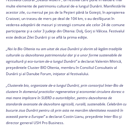
multe elemente de patrimoniu cultural de-a lungul Dunării. Manifestările
acestor zile, cu mersul pe jos de la Peșteri până la Goiești, în apropierea
Craiovei, un traseu de mers pe deal de 104 km, s-au desfășurat în
vederea adoptării de masuri și strategii comune ale celor 24 de comune
participante și a celor 3 județe din Oltenia: Dolj, Gorj si Vâlcea. Festivalul
este dedicat Zilei Dunării și se află la prima ediție.
„Noi la Bio Oltenia nu am uitat de ziua Dunării și dorim să legăm tradițiile
culturale cu dezvoltarea patrimoniului dar și a unor forme sustenabile de
agricultură și eco-turism de-a lungul Dunării”
a declarat Valentin Mitrică,
președintele Cluster BIO Oltenia, membru în Consiliul Consultativ al
Dunării și al Danube Forum, inițiator al festivalului.
„Clusterele bio, organizate de-a lungul Dunării, prin consorțiul Inter-Bio de
clustere în domeniul practicilor regenerative și economiei circulare doresc o
mai mare implicare în SUERD a autorităților, pentru dezvoltarea de
standarde avansate de dezvoltare agricolă, rurală, sustenabile. Celebrăm cu
bucurie ziua Dunării pentru că prin asta ne marcăm identitatea noastră în
această parte a Europei”
a declarat Costin Lianu, președinte Inter-Bio și
director general USH Pro Business.