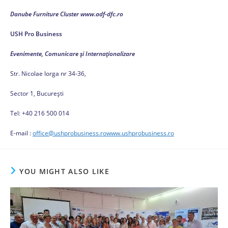
Danube Furniture Cluster
www.adf-dfc.ro
USH Pro Business
Evenimente, Comunicare și Internaționalizare
Str. Nicolae Iorga nr 34-36,
Sector 1, București
Tel: +40 216 500 014
E-mail :
office@ushprobusiness.ro
www.ushprobusiness.ro
YOU MIGHT ALSO LIKE