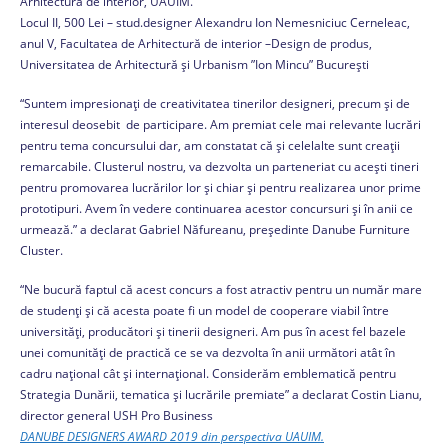
Arhitectură de interior, UAUIM.
Locul II, 500 Lei – stud.designer Alexandru Ion Nemesniciuc Cerneleac,
anul V, Facultatea de Arhitectură de interior –Design de produs,
Universitatea de Arhitectură și Urbanism ”Ion Mincu” București
“Suntem impresionaţi de creativitatea tinerilor designeri, precum şi de
interesul deosebit de participare. Am premiat cele mai relevante lucrări
pentru tema concursului dar, am constatat că şi celelalte sunt creaţii
remarcabile. Clusterul nostru, va dezvolta un parteneriat cu aceşti tineri
pentru promovarea lucrărilor lor şi chiar şi pentru realizarea unor prime
prototipuri. Avem în vedere continuarea acestor concursuri şi în anii ce
urmează.” a declarat Gabriel Năfureanu, preşedinte Danube Furniture
Cluster.
“Ne bucură faptul că acest concurs a fost atractiv pentru un număr mare
de studenţi şi că acesta poate fi un model de cooperare viabil între
universităţi, producători şi tinerii designeri. Am pus în acest fel bazele
unei comunităţi de practică ce se va dezvolta în anii următori atât în
cadru naţional cât şi internaţional. Considerăm emblematică pentru
Strategia Dunării, tematica şi lucrările premiate” a declarat Costin Lianu,
director general USH Pro Business
DANUBE DESIGNERS AWARD 2019 din perspectiva UAUIM.