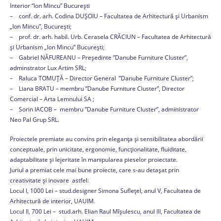
Interior “Ion Mincu” București
– conf. dr. arh. Codina DUȘOIU – Facultatea de Arhitectură și Urbanism
„Ion Mincu”, București;
– prof. dr. arh. habil. Urb. Cerasela CRĂCIUN – Facultatea de Arhitectură
și Urbanism „Ion Mincu” București;
– Gabriel NĂFUREANU – Președinte ”Danube Furniture Cluster”,
adminstrator Lux Artim SRL;
– Raluca TOMUȚĂ – Director General ”Danube Furniture Cluster”;
– Liana BRATU – membru ”Danube Furniture Cluster”, Director
Comercial – Arta Lemnului SA ;
– Sorin IACOB – membru ”Danube Furniture Cluster”, administrator
Neo Pal Grup SRL.
Proiectele premiate au convins prin eleganța și sensibilitatea abordării
conceptuale, prin unicitate, ergonomie, funcționalitate, fluiditate,
adaptabilitate și lejeritate în manipularea pieselor proiectate.
Juriul a premiat cele mai bune proiecte, care s-au detașat prin
creativitate și inovare astfel:
Locul I, 1000 Lei – stud.designer Simona Suflețel, anul V, Facultatea de
Arhitectură de interior, UAUIM.
Locul II, 700 Lei – stud.arh. Elian Raul Mîșulescu, anul III, Facultatea de