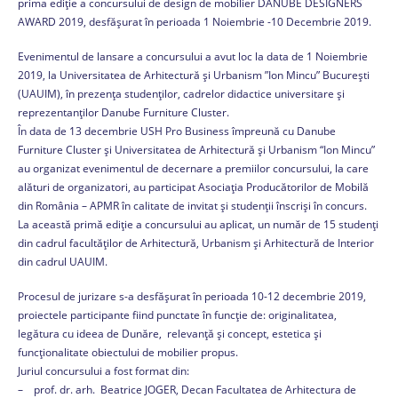
prima ediție a concursului de design de mobilier DANUBE DESIGNERS
AWARD 2019, desfășurat în perioada 1 Noiembrie -10 Decembrie 2019.
Evenimentul de lansare a concursului a avut loc la data de 1 Noiembrie
2019, la Universitatea de Arhitectură și Urbanism ”Ion Mincu” București
(UAUIM), în prezența studenților, cadrelor didactice universitare și
reprezentanților Danube Furniture Cluster.
În data de 13 decembrie USH Pro Business împreună cu Danube
Furniture Cluster și Universitatea de Arhitectură și Urbanism “Ion Mincu”
au organizat evenimentul de decernare a premiilor concursului, la care
alături de organizatori, au participat Asociația Producătorilor de Mobilă
din România – APMR în calitate de invitat şi studenţii înscriși în concurs.
La această primă ediție a concursului au aplicat, un număr de 15 studenți
din cadrul facultăților de Arhitectură, Urbanism și Arhitectură de Interior
din cadrul UAUIM.
Procesul de jurizare s-a desfășurat în perioada 10-12 decembrie 2019,
proiectele participante fiind punctate în funcţie de: originalitatea,
legătura cu ideea de Dunăre, relevanță și concept, estetica şi
funcționalitate obiectului de mobilier propus.
Juriul concursului a fost format din:
– prof. dr. arh. Beatrice JOGER, Decan Facultatea de Arhitectura de