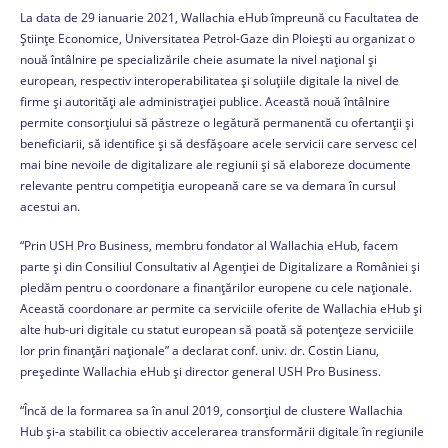
La data de 29 ianuarie 2021, Wallachia eHub împreună cu Facultatea de
Științe Economice, Universitatea Petrol-Gaze din Ploiești au organizat o
nouă întâlnire pe specializările cheie asumate la nivel național și
european, respectiv interoperabilitatea și soluțiile digitale la nivel de
firme și autorități ale administrației publice. Această nouă întâlnire
permite consorțiului să păstreze o legătură permanentă cu ofertanții și
beneficiarii, să identifice și să desfășoare acele servicii care servesc cel
mai bine nevoile de digitalizare ale regiunii și să elaboreze documente
relevante pentru competiția europeană care se va demara în cursul
acestui an.
“Prin USH Pro Business, membru fondator al Wallachia eHub, facem
parte și din Consiliul Consultativ al Agenției de Digitalizare a României și
pledăm pentru o coordonare a finanțărilor europene cu cele naționale.
Această coordonare ar permite ca serviciile oferite de Wallachia eHub și
alte hub-uri digitale cu statut european să poată să potențeze serviciile
lor prin finanțări naționale” a declarat conf. univ. dr. Costin Lianu,
președinte Wallachia eHub și director general USH Pro Business.
“Încă de la formarea sa în anul 2019, consorțiul de clustere Wallachia
Hub și-a stabilit ca obiectiv accelerarea transformării digitale în regiunile