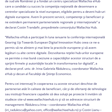
de sud ale României și a fondat un centru specializat Wallachia eHub
care a candidat cu succes la competiția națională de desemnare a
centrelor specializate la nivel european, eligibile pentru a deveni hub-uri
digitale europene. Avem în prezent servicii, competențe și beneficiari și
ne extindem permanent parteneriatele regionale și internaționale” a
declarat Costin Trandafir, președintele consorțiului Wallachia Hub.
“Wallachia eHub a participat în luna ianuarie la conferința internațională
Gearing Up Towards European Digital Innovation Hubs ceea ce ne-a
permis să ne aliniem și mai bine la practicile europene și să avem
legături cu alte centre digitale. Dezvoltarea rețelei hub-urilor europene
va permite o mai bună coeziune a capacităților acestor structuri de a
sprijini firmele și autoritățile locale în transformarea lor digitală”, a
declarat prof. univ. dr. Irina Gabriela Rădulescu, coordonator Wallachia
eHub și decan al Facultății de Științe Economice.
Pentru cei interesați în cooperarea cu aceste structuri deschise de
parteneriat atât în calitate de beneficiari, cât și de ofertanți de tehnologie
sau instituții financiare capabile să dea soluții pe proiecte îi invităm să
studieze site-ul www.wallachiaehub.ro și să se adreseze structurii de
management: Rădulescu Irina – coordonator Wallachia eHub
(iri_radulescu@yahoo.com, office@wallachiaehub.ro) și Costin Lianu –