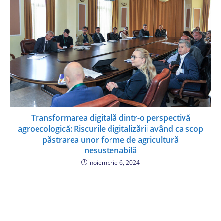
Transformarea digitală dintr-o perspectivă
agroecologică: Riscurile digitalizării având ca scop
păstrarea unor forme de agricultură
nesustenabilă
noiembrie 6, 2024