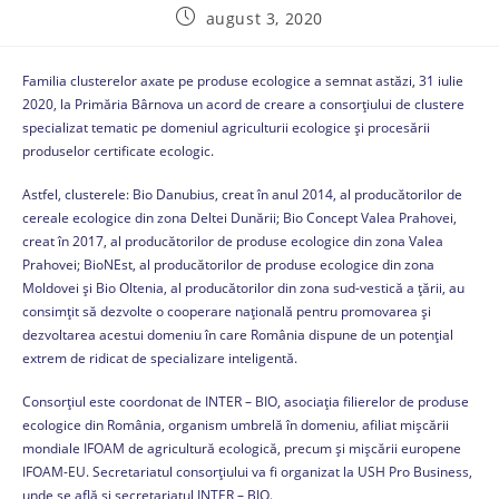
august 3, 2020
Familia clusterelor axate pe produse ecologice a semnat astăzi, 31 iulie
2020, la Primăria Bârnova un acord de creare a consorțiului de clustere
specializat tematic pe domeniul agriculturii ecologice și procesării
produselor certificate ecologic.
Astfel, clusterele: Bio Danubius, creat în anul 2014, al producătorilor de
cereale ecologice din zona Deltei Dunării; Bio Concept Valea Prahovei,
creat în 2017, al producătorilor de produse ecologice din zona Valea
Prahovei; BioNEst, al producătorilor de produse ecologice din zona
Moldovei și Bio Oltenia, al producătorilor din zona sud-vestică a țării, au
consimțit să dezvolte o cooperare națională pentru promovarea și
dezvoltarea acestui domeniu în care România dispune de un potențial
extrem de ridicat de specializare inteligentă.
Consorțiul este coordonat de INTER – BIO, asociația filierelor de produse
ecologice din România, organism umbrelă în domeniu, afiliat mișcării
mondiale IFOAM de agricultură ecologică, precum și mișcării europene
IFOAM-EU. Secretariatul consorțiului va fi organizat la USH Pro Business,
unde se află și secretariatul INTER – BIO.