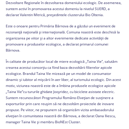
Dezvoltare Regionale în dezvoltarea domeniului ecologic. De asemenea,
suntem activi în promovarea acestui domeniu la nivelul SUERD, a
declarat Valentin Mitrică, președintele clusterului Bio Oltenia.
Este o onoare pentru Primăria Bârnova de a găzdui un eveniment de
rezonanță națională și internațională. Comuna noastră este deschisă la
organizarea pe viitor și a altor evenimente dedicate activității de
promovare a produselor ecologice, a declarat primarul comunei
Bârnova.
În calitate de producător local de miere ecologică „Taina Vie”, salutăm
crearea acestui consorțiu ca fiind baza dezvoltării filierelor apicole
ecologice. Brandul Taina Vie mizează pe un model de consumator
dinamic și iubitor al mișcării în aer liber, al turismului ecologic. Din acest
motiv, viziunea noastră este de a îmbina produsele ecologice apicole
„Taina Vie”cu tururile ghidate Jooyridez, cu biciclete asistate electric.
Suntem recunoscători Programului Româno-Elvețian de susținere a
exporturilor prin care reușim să ne dezvoltăm proiectele de inovare
propuse. Pe viitor, ne propunem să organizăm vizita ambasadorului
elvețian în comunitatea noastră din Bârnova, a declarat Oana Iliescu,
manager Taina Vie și membru BioNEst Cluster.