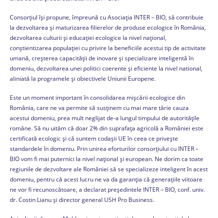
Consorțiul își propune, împreună cu Asociația INTER – BIO, să contribuie
la dezvoltarea și maturizarea filierelor de produse ecologice în România,
dezvoltarea culturii și educației ecologice la nivel național,
conștientizarea populației cu privire la beneficiile acestui tip de activitate
umană, creșterea capacității de inovare și specializare inteligentă în
domeniu, dezvoltarea unei politici coerente și eficiente la nivel national,
aliniată la programele și obiectivele Uniunii Europene.
Este un moment important în consolidarea mișcării ecologice din
România, care ne va permite să susținem cu mai mare tărie cauza
acestui domeniu, prea mult neglijat de-a lungul timpului de autoritățile
române. Să nu uităm că doar 2% din suprafața agricolă a României este
certificată ecologic și că suntem codașii UE în ceea ce privește
standardele în domeniu. Prin unirea eforturilor consorțiului cu INTER –
BIO vom fi mai puternici la nivel național și european. Ne dorim ca toate
regiunile de dezvoltare ale României să se specializeze inteligent în acest
domeniu, pentru că acest lucru ne va da garanția că generațiile viitoare
ne vor fi recunoscătoare, a declarat președintele INTER – BIO, conf. univ.
dr. Costin Lianu și director general USH Pro Business.