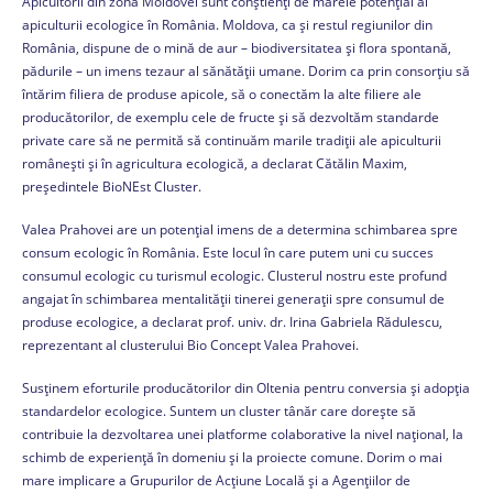
Apicultorii din zona Moldovei sunt conștienți de marele potențial al
apiculturii ecologice în România. Moldova, ca și restul regiunilor din
România, dispune de o mină de aur – biodiversitatea și flora spontană,
pădurile – un imens tezaur al sănătății umane. Dorim ca prin consorțiu să
întărim filiera de produse apicole, să o conectăm la alte filiere ale
producătorilor, de exemplu cele de fructe și să dezvoltăm standarde
private care să ne permită să continuăm marile tradiții ale apiculturii
românești și în agricultura ecologică, a declarat Cătălin Maxim,
președintele BioNEst Cluster.
Valea Prahovei are un potențial imens de a determina schimbarea spre
consum ecologic în România. Este locul în care putem uni cu succes
consumul ecologic cu turismul ecologic. Clusterul nostru este profund
angajat în schimbarea mentalității tinerei generații spre consumul de
produse ecologice, a declarat prof. univ. dr. Irina Gabriela Rădulescu,
reprezentant al clusterului Bio Concept Valea Prahovei.
Susținem eforturile producătorilor din Oltenia pentru conversia și adopția
standardelor ecologice. Suntem un cluster tânăr care dorește să
contribuie la dezvoltarea unei platforme colaborative la nivel național, la
schimb de experiență în domeniu și la proiecte comune. Dorim o mai
mare implicare a Grupurilor de Acțiune Locală și a Agențiilor de