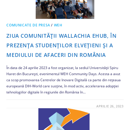
COMUNICATE DE PRESA
/
WEH
ZIUA COMUNITĂȚII WALLACHIA EHUB, ÎN
PREZENȚA STUDENȚILOR ELVEȚIENI ȘI A
MEDIULUI DE AFACERI DIN ROMÂNIA
În data de 24 aprilie 2023 a fost organizat, la sediul Universității Spiru
Haret din București, evenimentul WEH Community Days. Acesta a avut
ca scop promovarea Centrelor de Inovare Digitală ca parte din rețeaua
europeană DIH-World care susține, în mod activ, accelerarea adopției
tehnologiilor digitale în regiunile din România în…
COMENTARIILE SUNT ÎNCHISE
APRILIE 26, 2023