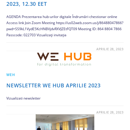
2023, 12.30 EET
AGENDA Prezentarea hub-urilor digitale Îndrumări-chestionar online
Access link Join Zoom Meeting https://us02web.zoom.us/j/86488047866?
pwd=SS9kL1VydE5KcHNBVjdvRXVJZEtFQT09 Meeting ID: 864 8804 7866
Passcode: 022703 Vizualizați invitația
COMENTARIILE SUNT ÎNCHISE
APRILIE 28, 2023
WEH
NEWSLETTER WE HUB APRILIE 2023
Vizualizati newsletter
COMENTARIILE SUNT ÎNCHISE
APRILIE 28, 2023