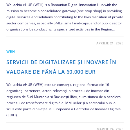
Wallachia eHUB (WEH) is a Romanian Digital Innovation Hub with the
mission to become a consolidated gateway (one-stop-shop) in providing
digital services and solutions contributing to the twin transition of private
sector companies, especially SMEs, small mid-caps, and of public sector
organizations by conducting its specialized activities in the Region…
COMENTARIILE SUNT ÎNCHISE
APRILIE 21, 2023
WEH
SERVICII DE DIGITALIZARE ȘI INOVARE ÎN
VALOARE DE PÂNĂ LA 60.000 EUR
Wallachia eHUB (WEH) este un consorțiu regional format din 16
organizații partenere, actori relevanți in procesul de inovare din
regiunea de Sud-Muntenia si București-Ilfov, cu misiunea de a accelera
procesul de transformare digitală a IMM-urilor și a sectorului public.
WEH este parte din Rețeaua Europeană a Centrelor de Inovare Digitală
(EDIH)…
COMENTARIILE SUNT ÎNCHISE
MARTIE 24, 2023