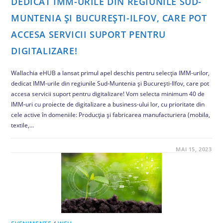
DEDICAT IMM-URILE DIN REGIUNILE SUD-
MUNTENIA ȘI BUCUREȘTI-ILFOV, CARE POT
ACCESA SERVICII SUPORT PENTRU
DIGITALIZARE!
Wallachia eHUB a lansat primul apel deschis pentru selecția IMM-urilor,
dedicat IMM-urile din regiunile Sud-Muntenia și București-Ilfov, care pot
accesa servicii suport pentru digitalizare! Vom selecta minimum 40 de
IMM-uri cu proiecte de digitalizare a business-ului lor, cu prioritate din
cele active în domeniile: Producția și fabricarea manufacturiera (mobila,
textile,…
COMENTARIILE SUNT ÎNCHISE
MAI 15, 2023