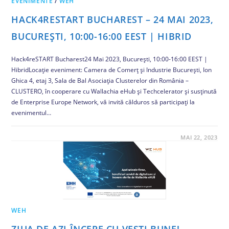
EVENIMENTE
/
WEH
HACK4RESTART BUCHAREST – 24 MAI 2023,
BUCUREȘTI, 10:00-16:00 EEST | HIBRID
Hack4reSTART Bucharest24 Mai 2023, București, 10:00-16:00 EEST |
HibridLocație eveniment: Camera de Comerț și Industrie București, Ion
Ghica 4, etaj 3, Sala de Bal Asociația Clusterelor din România –
CLUSTERO, în cooperare cu Wallachia eHub și Techcelerator și susținută
de Enterprise Europe Network, vă invită călduros să participați la
evenimentul…
COMENTARIILE SUNT ÎNCHISE
MAI 22, 2023
WEH
ZIUA DE AZI ÎNCEPE CU VESTI BUNE!