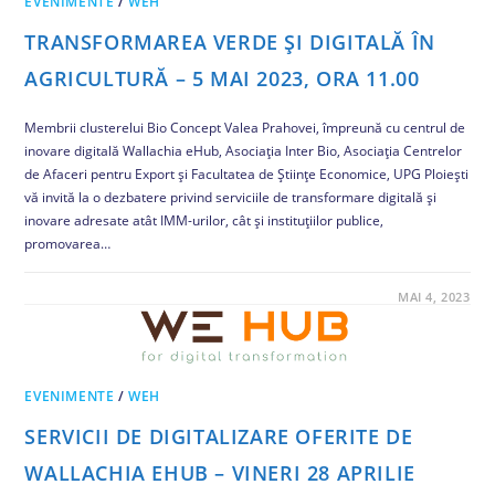
EVENIMENTE
/
WEH
TRANSFORMAREA VERDE ȘI DIGITALĂ ÎN
AGRICULTURĂ – 5 MAI 2023, ORA 11.00
Membrii clusterelui Bio Concept Valea Prahovei, împreună cu centrul de
inovare digitală Wallachia eHub, Asociația Inter Bio, Asociația Centrelor
de Afaceri pentru Export și Facultatea de Științe Economice, UPG Ploiești
vă invită la o dezbatere privind serviciile de transformare digitală și
inovare adresate atât IMM-urilor, cât și instituțiilor publice,
promovarea…
COMENTARIILE SUNT ÎNCHISE
MAI 4, 2023
EVENIMENTE
/
WEH
SERVICII DE DIGITALIZARE OFERITE DE
WALLACHIA EHUB – VINERI 28 APRILIE