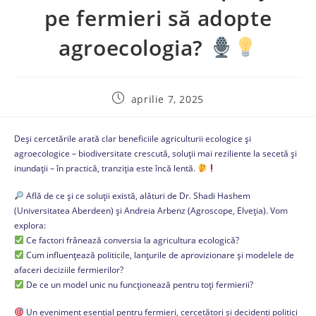
pe fermieri să adopte
agroecologia?
aprilie 7, 2025
Deși cercetările arată clar beneficiile agriculturii ecologice și
agroecologice – biodiversitate crescută, soluții mai reziliente la secetă și
inundații – în practică, tranziția este încă lentă.
Află de ce și ce soluții există, alături de Dr. Shadi Hashem
(Universitatea Aberdeen) și Andreia Arbenz (Agroscope, Elveția). Vom
explora:
Ce factori frânează conversia la agricultura ecologică?
Cum influențează politicile, lanțurile de aprovizionare și modelele de
afaceri deciziile fermierilor?
De ce un model unic nu funcționează pentru toți fermierii?
Un eveniment esențial pentru fermieri, cercetători și decidenți politici