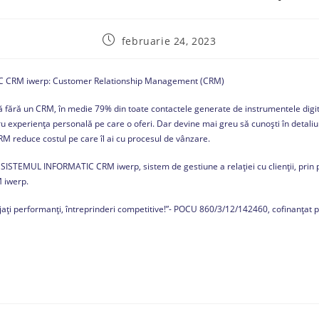
februarie 24, 2023
C CRM iwerp: Customer Relationship Management (CRM)
 că fără un CRM, în medie 79% din toate contactele generate de instrumentele digi
ntru experiența personală pe care o oferi. Dar devine mai greu să cunoști în detali
CRM reduce costul pe care îl ai cu procesul de vânzare.
e SISTEMUL INFORMATIC CRM iwerp, sistem de gestiune a relației cu clienții, prin
 iwerp.
ajați performanți, întreprinderi competitive!”- POCU 860/3/12/142460, cofinanțat 