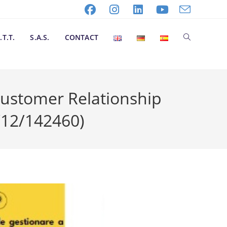
.T.T.
S.A.S.
CONTACT
ustomer Relationship
12/142460)