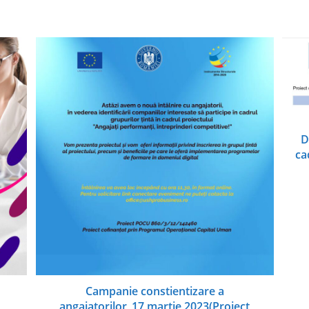
D
ca
Campanie constientizare a
angajatorilor_17 martie 2023(Proiect