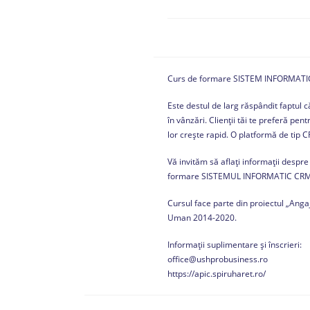
Curs de formare SISTEM INFORMATI
Este destul de larg răspândit faptul
în vânzări. Clienții tăi te preferă pe
lor crește rapid. O platformă de tip 
Vă invităm să aflați informații despr
formare SISTEMUL INFORMATIC CRM
Cursul face parte din proiectul „Ang
Uman 2014-2020.
Informații suplimentare și înscrieri:
office@ushprobusiness.ro
https://apic.spiruharet.ro/