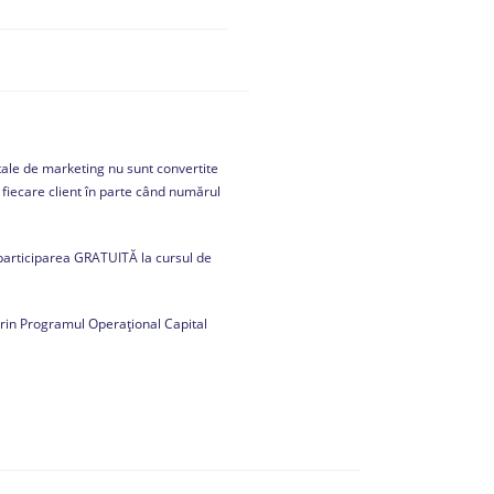
tale de marketing nu sunt convertite
u fiecare client în parte când numărul
 participarea GRATUITĂ la cursul de
prin Programul Operațional Capital