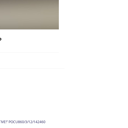
?
ITIVE!” POCU860/3/12/142460