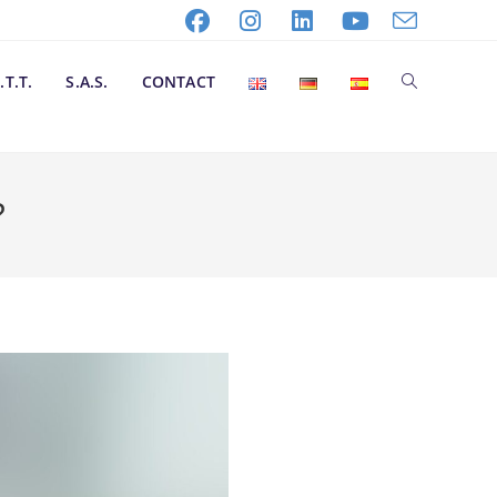
.T.T.
S.A.S.
CONTACT
?