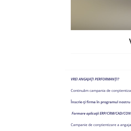
VREI ANGAJAȚI PERFORMANȚI?
Continuăm campania de conștientiza
Înscrie-ți firma în programul nostr
Formare aplicații ERP/CRM/CAD/C
Campanie de conștientizare a angaj