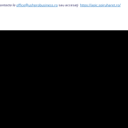
contacta la
office@ushprobusiness.ro
sau accesați
https://apic.spiruharet.ro/