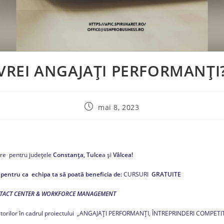
VREI ANGAJAȚI PERFORMANȚI
mai 8, 2023
re pentru județele
Constanța, Tulce
a și
Vâlcea!
u pentru ca echipa ta să poată beneficia de:
CURSURI
GRATUITE
ONTACT CENTER & WORKFORCE MANAGEMENT
atorilor în cadrul proiectului „ANGAJAȚI PERFORMANȚI, ÎNTREPRINDERI COMPET