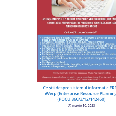
Ce știi despre sistemul informatic ER
iWerp (Enterprise Resource Plannin
(POCU 860/3/12/142460)
martie 10, 2023