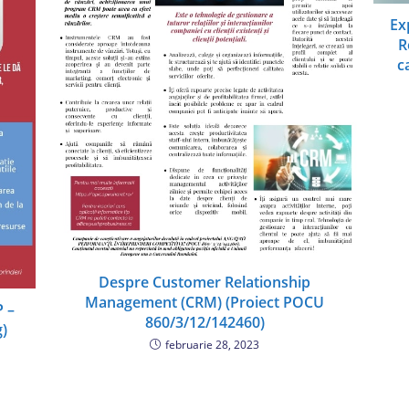
Ex
R
c
Despre Customer Relationship
Management (CRM) (Proiect POCU
P –
860/3/12/142460)
g)
februarie 28, 2023