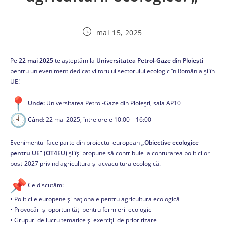
mai 15, 2025
Pe
22 mai 2025
te așteptăm la
Universitatea Petrol-Gaze din Ploiești
pentru un eveniment dedicat viitorului sectorului ecologic în România și în
UE!
Unde:
Universitatea Petrol-Gaze din Ploiești, sala AP10
Când:
22 mai 2025, între orele 10:00 – 16:00
Evenimentul face parte din proiectul european
„Obiective ecologice
pentru UE” (OT4EU)
și își propune să contribuie la conturarea politicilor
post-2027 privind agricultura și acvacultura ecologică.
Ce discutăm:
• Politicile europene și naționale pentru agricultura ecologică
• Provocări și oportunități pentru fermierii ecologici
• Grupuri de lucru tematice și exerciții de prioritizare