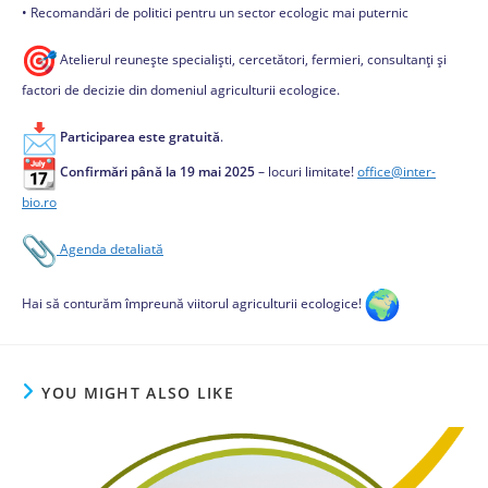
• Recomandări de politici pentru un sector ecologic mai puternic
Atelierul reunește specialiști, cercetători, fermieri, consultanți și
factori de decizie din domeniul agriculturii ecologice.
Participarea este gratuită
.
Confirmări până la 19 mai 2025
– locuri limitate!
office@inter-
bio.ro
Agenda detaliată
Hai să conturăm împreună viitorul agriculturii ecologice!
YOU MIGHT ALSO LIKE