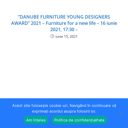
”DANUBE FURNITURE YOUNG DESIGNERS
AWARD” 2021 – Furniture for a new life – 16 iunie
2021, 17:30 –
iunie 15, 2021
Acest site folosește cookie-uri. Navigând în continuare vă
exprimați acordul asupra folosirii lor.
Am înțeles
Politica de confidențialitate
Copyright 2026 - USH Pro Business