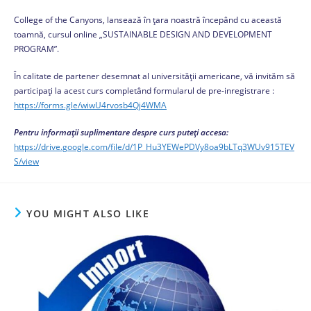
College of the Canyons, lansează în țara noastră începând cu această
toamnă, cursul online „SUSTAINABLE DESIGN AND DEVELOPMENT
PROGRAM”.
În calitate de partener desemnat al universității americane, vă invităm să
participați la acest curs completând formularul de pre-inregistrare :
https://forms.gle/wiwU4rvosb4Qj4WMA
Pentru informații suplimentare despre curs puteți accesa:
https://drive.google.com/file/d/1P_Hu3YEWePDVy8oa9bLTq3WUv915TEV
S/view
YOU MIGHT ALSO LIKE