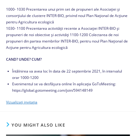
1000- 1030 Prezentarea unui prim set de propuneri ale Asociației și
consorțiului de clustere INTER-BIO, privind noul Plan Național de Acțiune
pentru Agricultura ecologică
1030- 1100 Prezentarea activității recente a Asociației INTER-BIO și
propuneri de noi obiective și activități 1100-1200 Colectarea de noi
propuneri din partea membrilor INTER-BIO, pentru noul Plan Național de
Acțiune pentru Agricultura ecologică
CAND? UNDE? CUM?
Întâlnirea va avea loc în data de 22 septembrie 2021, în intervalul
orar 1000-1200
Evenimentul se va desfășura online în aplicația GoToMeeting:
https://global.gotomeeting.com/join/594148149
Vizualizați invitația
YOU MIGHT ALSO LIKE