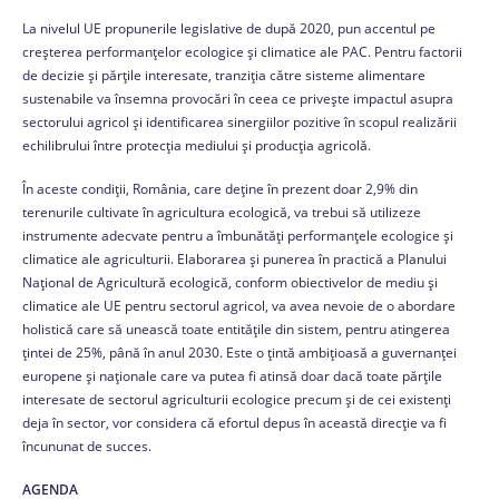
La nivelul UE propunerile legislative de după 2020, pun accentul pe
creșterea performanțelor ecologice și climatice ale PAC. Pentru factorii
de decizie și părțile interesate, tranziția către sisteme alimentare
sustenabile va însemna provocări în ceea ce privește impactul asupra
sectorului agricol și identificarea sinergiilor pozitive în scopul realizării
echilibrului între protecția mediului și producția agricolă.
În aceste condiții, România, care deține în prezent doar 2,9% din
terenurile cultivate în agricultura ecologică, va trebui să utilizeze
instrumente adecvate pentru a îmbunătăți performanțele ecologice și
climatice ale agriculturii. Elaborarea și punerea în practică a Planului
Național de Agricultură ecologică, conform obiectivelor de mediu și
climatice ale UE pentru sectorul agricol, va avea nevoie de o abordare
holistică care să unească toate entitățile din sistem, pentru atingerea
țintei de 25%, până în anul 2030. Este o țintă ambițioasă a guvernanței
europene și naționale care va putea fi atinsă doar dacă toate părțile
interesate de sectorul agriculturii ecologice precum și de cei existenți
deja în sector, vor considera că efortul depus în această direcție va fi
încununat de succes.
AGENDA