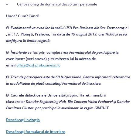
– Cei pasionați de domeniul dezvoltării personale
Unde? Cum? Când?
Ø
Evenimentul va avea loc la sediul USH Pro Business din
Str. Democrației
, nr. 17, Ploiești, Prahova, în data de
19 august 2019, ora 10.00 și se va
desfășura în limba engleză.
Ø
Înscrierile
se fac prin completarea
Formularului de participare
la
eveniment (vezi anexa) și trimiterea lui la adresa de
email
office@ushprobusiness.ro
Ø
Taxa de participare este de 60 lei/persoană. Pentru informații referitoare
la modalitatea de plată consultați Formularul de înscriere.
Ø
Cadrele didactice ale Universității Spiru Haret, membrii
clusterelor
Danube Engineering Hub, Bio Concept Valea Prahovei și Danube
Furniture Cluster
pot participa la eveniment în regim GRATUIT.
Descărcați invitația
Descărcați formularul de înscriere