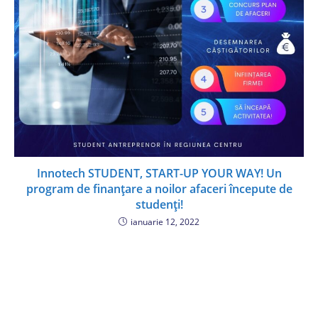
Innotech STUDENT, START-UP YOUR WAY! Un
program de finanţare a noilor afaceri începute de
studenţi!
ianuarie 12, 2022