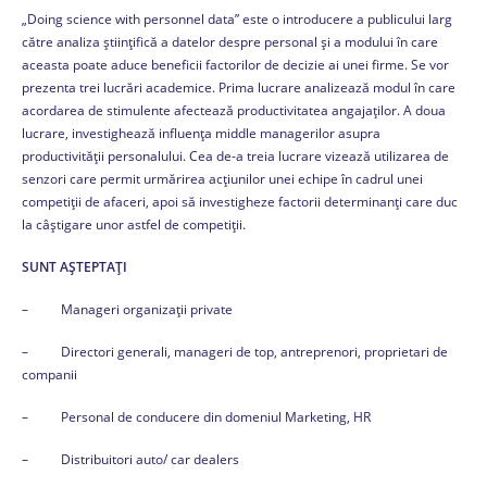
„Doing science with personnel data” este o introducere a publicului larg
către analiza științifică a datelor despre personal și a modului în care
aceasta poate aduce beneficii factorilor de decizie ai unei firme. Se vor
prezenta trei lucrări academice. Prima lucrare analizează modul în care
acordarea de stimulente afectează productivitatea angajaților. A doua
lucrare, investighează influența middle managerilor asupra
productivității personalului. Cea de-a treia lucrare vizează utilizarea de
senzori care permit urmărirea acțiunilor unei echipe în cadrul unei
competiții de afaceri, apoi să investigheze factorii determinanți care duc
la câștigare unor astfel de competiții.
SUNT AȘTEPTAȚI
– Manageri organizații private
– Directori generali, manageri de top, antreprenori, proprietari de
companii
– Personal de conducere din domeniul Marketing, HR
– Distribuitori auto/ car dealers