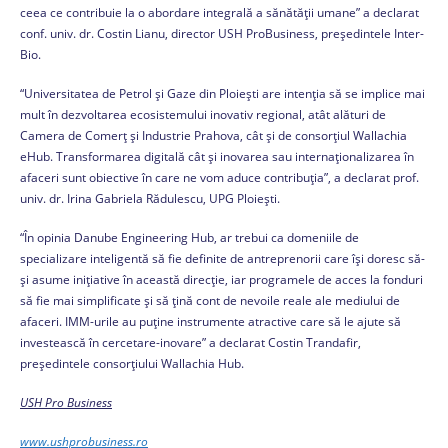
ceea ce contribuie la o abordare integrală a sănătății umane” a declarat
conf. univ. dr. Costin Lianu, director USH ProBusiness, președintele Inter-
Bio.
“Universitatea de Petrol și Gaze din Ploiești are intenția să se implice mai
mult în dezvoltarea ecosistemului inovativ regional, atât alături de
Camera de Comerț și Industrie Prahova, cât și de consorțiul Wallachia
eHub. Transformarea digitală cât și inovarea sau internaționalizarea în
afaceri sunt obiective în care ne vom aduce contribuția”, a declarat prof.
univ. dr. Irina Gabriela Rădulescu, UPG Ploiești.
“În opinia Danube Engineering Hub, ar trebui ca domeniile de
specializare inteligentă să fie definite de antreprenorii care își doresc să-
și asume inițiative în această direcție, iar programele de acces la fonduri
să fie mai simplificate și să țină cont de nevoile reale ale mediului de
afaceri. IMM-urile au puține instrumente atractive care să le ajute să
investească în cercetare-inovare” a declarat Costin Trandafir,
președintele consorțiului Wallachia Hub.
USH Pro Business
www.ushprobusiness.ro