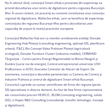
Nu în ultimul rând, consorțiul Smart eHub a prezentat din experiența sa
privind dezvoltarea unui centru de digitalizare pentru regiunea București-
Ilfov. În acest context, cei prezenți au convenit constituirea unui consorțiu
regional de digitalizare, Wallachia eHub, care va beneficia de experiența
consorțiului din regiunea București-Ilfov pentru dezvoltarea unei
capacități de acțiuni la nivelul practicilor europene.
Consorțiul Wallachia Hub are ca membri următoarele entități: Danube
Engineering Hub Ploiești (consulting engineering, aplicații GIS, planificare
urbană, IT&C), Bio Concept Valea Prahovei Ploiești (agricultură
ecologică), Danube Furniture Cluster (industria mobilei), CERMAND
Târgoviște – Centru pentru Energii Regenerabile la Marea Neagră și
Dunăre (surse noi de energie), Centrul antreprenorial universitar USH
ProBusiness si ACEX, Asociatia Centrelor de Afaceri de Export. De
asemenea, consorțiul a dezvoltat parteneriate cu Camera de Comerț și
Industrie Prahova și centrul de digitalizare Smart eHub București.
Consortiul cuprinde un numar semnificativ de firme din regiune (peste
50) specializate in diverse domenii. Au fost de fata firme reprezentative
ale consortiului precum HEVECO , BLOM (consuting-engineering, solutii
GIS), si Haptic R&D Consulting (consultanță, transfer tehnologic, inovație
și digitalizare).