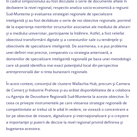
În cadrul simpozionului au fost discutate o serie de documente aflate în
dezbatere la nivel regional, respectiv analiza socio-economică a regiunii
Sud-Muntenia și evaluarea strategiei regionale de specializare
inteligentă și au fost dezbătute o serie de noi obiective regionale, pornind
de la experiența membrilor structurilor asociative ale mediului de afaceri
și a mediului universitar, participante la întâlnire. Astfel, a fost reliefat
obiectivul transformării digitale și a conexiunilor sale cu tendințele și
obiectivele de specializare inteligentă. De asemenea, s-a pus problema
unei definiri mai precise, comparativ cu strategia anterioară, a
domeniilor de specializare inteligentă regională pe baza unei metodologii
care să poată identifica mai exact potențialul local din perspectiva
antreprenorială dar si tinta bunastarii regionale.
În acest context, consorțiul de clustere Wallachia Hub, precum și Camera
de Comerț și Industrie Prahova și-au arătat disponibilitatea de a colabora
cu Agenția de Dezvoltare Regională Sud-Muntenia la aceste obiective. În
ceea ce privește instrumentele pe care viitoarea strategie regională de
competitivitate ar trebui să le aibă în vedere, se vizează o concentrare a
lor pe obiective de inovare, digitalizare și internaționalizare și o creștere
a importanței și puterii de decizie la nivel regional privind definirea și
bugetarea acestora.