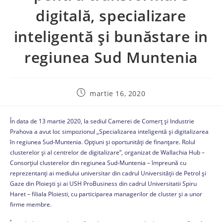
digitală, specializare
inteligentă și bunăstare in
regiunea Sud Muntenia
martie 16, 2020
În data de 13 martie 2020, la sediul Camerei de Comerț și Industrie
Prahova a avut loc simpozionul „Specializarea inteligentă și digitalizarea
în regiunea Sud-Muntenia. Opțiuni și oportunități de finanțare. Rolul
clusterelor și al centrelor de digitalizare”, organizat de Wallachia Hub –
Consorțiul clusterelor din regiunea Sud-Muntenia – împreună cu
reprezentanți ai mediului universitar din cadrul Universității de Petrol și
Gaze din Ploiești și ai USH ProBusiness din cadrul Universitatii Spiru
Haret – filiala Ploiesti, cu participarea managerilor de cluster și a unor
firme membre.