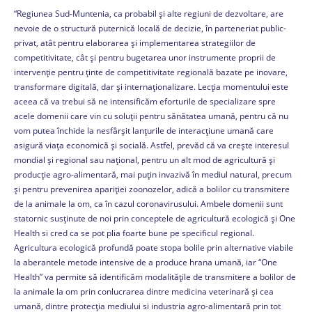
“Regiunea Sud-Muntenia, ca probabil și alte regiuni de dezvoltare, are
nevoie de o structură puternică locală de decizie, în parteneriat public-
privat, atât pentru elaborarea și implementarea strategiilor de
competitivitate, cât și pentru bugetarea unor instrumente proprii de
intervenție pentru ținte de competitivitate regională bazate pe inovare,
transformare digitală, dar și internaționalizare. Lecția momentului este
aceea că va trebui să ne intensificăm eforturile de specializare spre
acele domenii care vin cu soluții pentru sănătatea umană, pentru că nu
vom putea închide la nesfârșit lanțurile de interacțiune umană care
asigură viața economică și socială. Astfel, prevăd că va crește interesul
mondial și regional sau național, pentru un alt mod de agricultură și
producție agro-alimentară, mai puțin invazivă în mediul natural, precum
și pentru prevenirea apariției zoonozelor, adică a bolilor cu transmitere
de la animale la om, ca în cazul coronavirusului. Ambele domenii sunt
statornic susținute de noi prin conceptele de agricultură ecologică și One
Health si cred ca se pot plia foarte bune pe specificul regional.
Agricultura ecologică profundă poate stopa bolile prin alternative viabile
la aberantele metode intensive de a produce hrana umană, iar “One
Health” va permite să identificăm modalitățile de transmitere a bolilor de
la animale la om prin conlucrarea dintre medicina veterinară și cea
umană, dintre protecția mediului si industria agro-alimentară prin tot