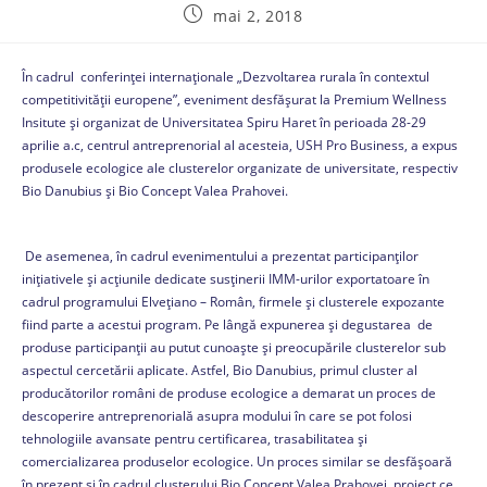
mai 2, 2018
În cadrul conferinței internaționale „Dezvoltarea rurala în contextul
competitivității europene”, eveniment desfășurat la Premium Wellness
Insitute și organizat de Universitatea Spiru Haret în perioada 28-29
aprilie a.c, centrul antreprenorial al acesteia, USH Pro Business, a expus
produsele ecologice ale clusterelor organizate de universitate, respectiv
Bio Danubius și Bio Concept Valea Prahovei.
De asemenea, în cadrul evenimentului a prezentat participanților
inițiativele și acțiunile dedicate susținerii IMM-urilor exportatoare în
cadrul programului Elvețiano – Român, firmele și clusterele expozante
fiind parte a acestui program. Pe lângă expunerea și degustarea de
produse participanții au putut cunoaște și preocupările clusterelor sub
aspectul cercetării aplicate. Astfel, Bio Danubius, primul cluster al
producătorilor români de produse ecologice a demarat un proces de
descoperire antreprenorială asupra modului în care se pot folosi
tehnologiile avansate pentru certificarea, trasabilitatea și
comercializarea produselor ecologice. Un proces similar se desfășoară
în prezent și în cadrul clusterului Bio Concept Valea Prahovei, proiect ce