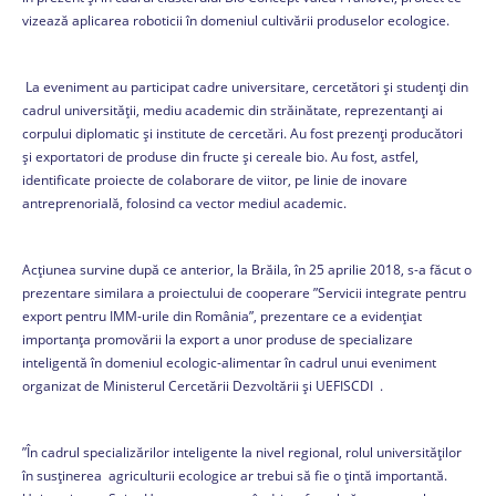
vizează aplicarea roboticii în domeniul cultivării produselor ecologice.
La eveniment au participat cadre universitare, cercetători și studenți din
cadrul universității, mediu academic din străinătate, reprezentanți ai
corpului diplomatic și institute de cercetări. Au fost prezenți producători
și exportatori de produse din fructe și cereale bio. Au fost, astfel,
identificate proiecte de colaborare de viitor, pe linie de inovare
antreprenorială, folosind ca vector mediul academic.
Acțiunea survine după ce anterior, la Brăila, în 25 aprilie 2018, s-a făcut o
prezentare similara a proiectului de cooperare ”Servicii integrate pentru
export pentru IMM-urile din România”, prezentare ce a evidențiat
importanța promovării la export a unor produse de specializare
inteligentă în domeniul ecologic-alimentar în cadrul unui eveniment
organizat de Ministerul Cercetării Dezvoltării și UEFISCDI .
”În cadrul specializărilor inteligente la nivel regional, rolul universităților
în susținerea agriculturii ecologice ar trebui să fie o țintă importantă.