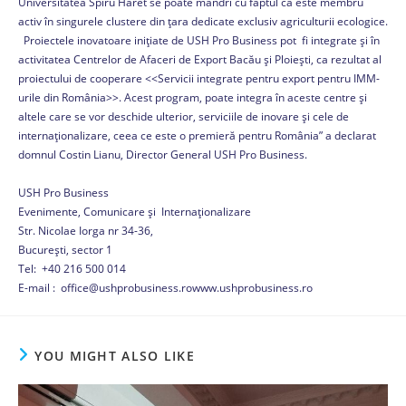
Universitatea Spiru Haret se poate mândri cu faptul că este membru
activ în singurele clustere din țara dedicate exclusiv agriculturii ecologice.
Proiectele inovatoare inițiate de USH Pro Business pot fi integrate și în
activitatea Centrelor de Afaceri de Export Bacău și Ploiești, ca rezultat al
proiectului de cooperare <<Servicii integrate pentru export pentru IMM-
urile din România>>. Acest program, poate integra în aceste centre și
altele care se vor deschide ulterior, serviciile de inovare și cele de
internaționalizare, ceea ce este o premieră pentru România” a declarat
domnul Costin Lianu, Director General USH Pro Business.
USH Pro Business
Evenimente, Comunicare și Internaționalizare
Str. Nicolae Iorga nr 34-36,
București, sector 1
Tel: +40 216 500 014
E-mail : office@ushprobusiness.rowww.ushprobusiness.ro
YOU MIGHT ALSO LIKE