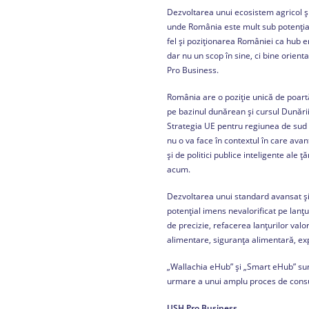
Dezvoltarea unui ecosistem agricol și
unde România este mult sub potenția
fel și poziționarea României ca hub ene
dar nu un scop în sine, ci bine orien
Pro Business.
România are o poziție unică de poartă 
pe bazinul dunărean și cursul Dunării
Strategia UE pentru regiunea de sud a
nu o va face în contextul în care avan
și de politici publice inteligente al
acum.
Dezvoltarea unui standard avansat și 
potențial imens nevalorificat pe lanțu
de precizie, refacerea lanțurilor val
alimentare, siguranța alimentară, ex
„Wallachia eHub” și „Smart eHub” sunt 
urmare a unui amplu proces de consul
USH Pro Business