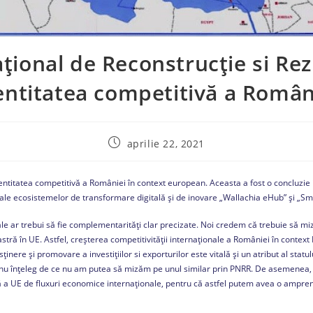
ional de Reconstrucție si Rez
entitatea competitivă a Român
aprilie 22, 2021
 identitatea competitivă a României în context european. Aceasta a fost o concluzie
 ale ecosistemelor de transformare digitală și de inovare „Wallachia eHub” și „S
e ar trebui să fie complementarități clar precizate. Noi credem că trebuie să mi
tră în UE. Astfel, creșterea competitivității internaționale a României în context 
ere și promovare a investițiilor si exporturilor este vitală și un atribut al stat
nu înțeleg de ce nu am putea să mizăm pe unul similar prin PNRR. De asemenea, 
ă a UE de fluxuri economice internaționale, pentru că astfel putem avea o amprent