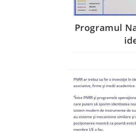
Programul Naț
id
PNRR ar trebui sa fie o investiție în
asociative, firme și medii academice
“Între PNRR și programele operațional
care putem să sporim identitatea noas
sistem modern de instrumente de susțin
au sisteme și mecanisme similare și 
poziționarea noastră ca poartă estic
membre UE o fac.