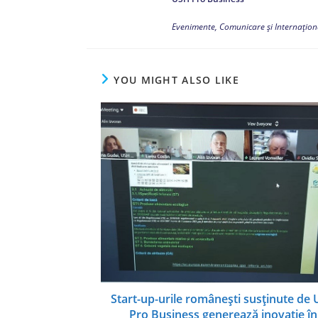
Evenimente, Comunicare și Internațion
YOU MIGHT ALSO LIKE
Start-up-urile românești susținute de
Pro Business generează inovație în