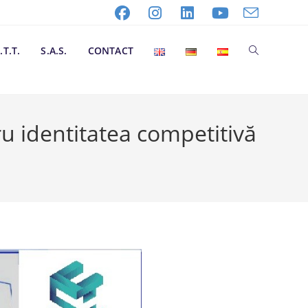
.T.T.
S.A.S.
CONTACT
u identitatea competitivă