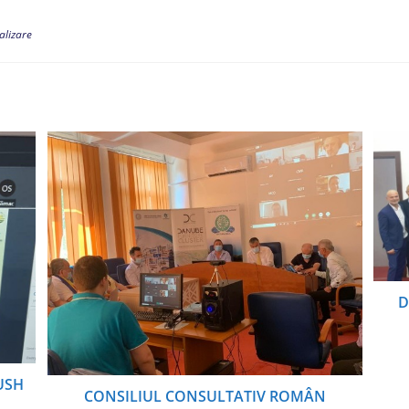
alizare
D
 USH
CONSILIUL CONSULTATIV ROMÂN