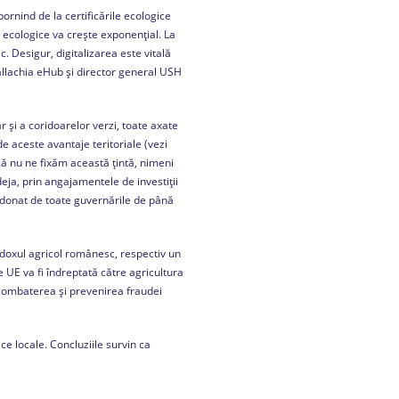
ornind de la certificările ecologice
ecologice va crește exponențial. La
c. Desigur, digitalizarea este vitală
Wallachia eHub și director general USH
r și a coridoarelor verzi, toate axate
e aceste avantaje teritoriale (vezi
că nu ne fixăm această țintă, nimeni
deja, prin angajamentele de investiții
andonat de toate guvernările de până
adoxul agricol românesc, respectiv un
e UE va fi îndreptată către agricultura
, combaterea și prevenirea fraudei
ce locale. Concluziile survin ca