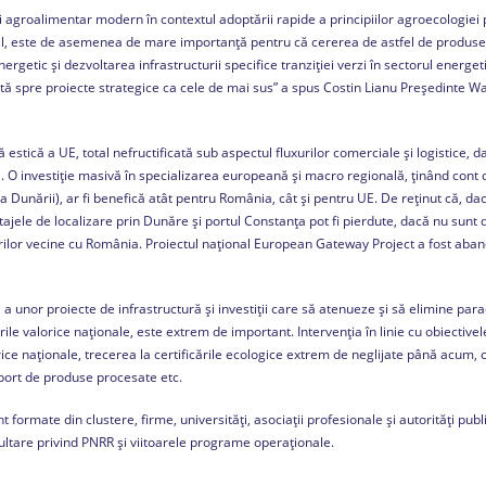
 agroalimentar modern în contextul adoptării rapide a principiilor agroecologiei p
l, este de asemenea de mare importanță pentru că cererea de astfel de produse 
rgetic și dezvoltarea infrastructurii specifice tranziției verzi în sectorul energeti
tată spre proiecte strategice ca cele de mai sus” a spus Costin Lianu Președinte 
estică a UE, total nefructificată sub aspectul fluxurilor comerciale și logistice, da
. O investiție masivă în specializarea europeană și macro regională, ținând cont d
 Dunării), ar fi benefică atât pentru România, cât și pentru UE. De reținut că, da
tajele de localizare prin Dunăre și portul Constanța pot fi pierdute, dacă nu sunt 
e țărilor vecine cu România. Proiectul național European Gateway Project a fost ab
a unor proiecte de infrastructură și investiții care să atenueze și să elimine par
rile valorice naționale, este extrem de important. Intervenția în linie cu obiectivel
orice naționale, trecerea la certificările ecologice extrem de neglijate până acum
port de produse procesate etc.
formate din clustere, firme, universități, asociații profesionale și autorități publi
tare privind PNRR și viitoarele programe operaționale.