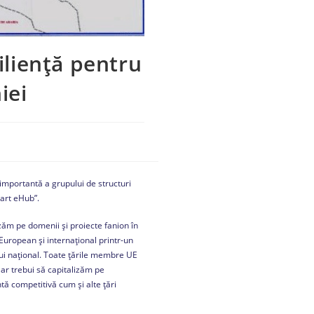
iliență pentru
iei
 importantă a grupului de structuri
mart eHub”.
zăm pe domenii și proiecte fanion în
European și internațional printr-un
ului național. Toate țările membre UE
ar trebui să capitalizăm pe
ă competitivă cum și alte țări