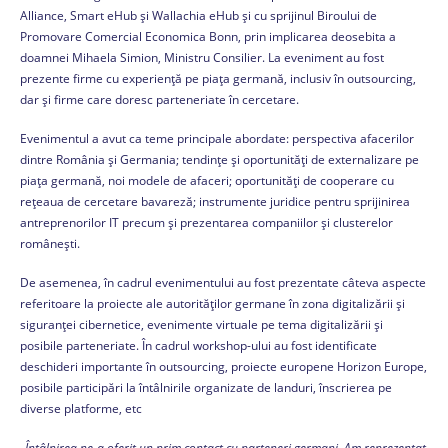
Alliance, Smart eHub și Wallachia eHub și cu sprijinul Biroului de
Promovare Comercial Economica Bonn, prin implicarea deosebita a
doamnei Mihaela Simion, Ministru Consilier. La eveniment au fost
prezente firme cu experiență pe piața germană, inclusiv în outsourcing,
dar și firme care doresc parteneriate în cercetare.
Evenimentul a avut ca teme principale abordate: perspectiva afacerilor
dintre România și Germania; tendințe și oportunități de externalizare pe
piața germană, noi modele de afaceri; oportunități de cooperare cu
rețeaua de cercetare bavareză; instrumente juridice pentru sprijinirea
antreprenorilor IT precum și prezentarea companiilor și clusterelor
românești.
De asemenea, în cadrul evenimentului au fost prezentate câteva aspecte
referitoare la proiecte ale autorităților germane în zona digitalizării și
siguranței cibernetice, evenimente virtuale pe tema digitalizării și
posibile parteneriate. În cadrul workshop-ului au fost identificate
deschideri importante în outsourcing, proiecte europene Horizon Europe,
posibile participări la întâlnirile organizate de landuri, înscrierea pe
diverse platforme, etc
„Întâlnirea ne-a oferit un prim contact cu parteneri germani. Am reprezentat