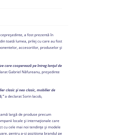
cepreședinte, a fost prezentă în
 din toată lumea, prilej cu care au fost
ponentelor, accesoriilor, produselor și
ive care cooperează pe întreg lanțul de
larat Gabriel Năfureanu, președinte
r clasic și neo clasic, mobilier de
ă,
”
a declarat Sorin Iacob,
o gamă largă de produse precum
mpanii locale și internaționale care
ct cu cele mai noi tendințe și modele
ovare, pentru a-și poziționa brandul pe