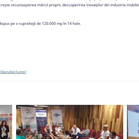
i crește recunoașterea mărcii proprii, descoperirea inovațiilor din industria mobile
nd dispus pe o suprafață de 120.000 mp în 14 hale.
/danubecluster