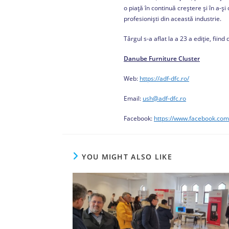
o piață în continuă creștere și în a-ș
profesioniști din această industrie.
Târgul s-a aflat la a 23 a ediție, fii
Danube Furniture Cluster
Web:
https://adf-dfc.ro/
Email:
ush@adf-dfc.ro
Facebook:
https://www.facebook.com
YOU MIGHT ALSO LIKE