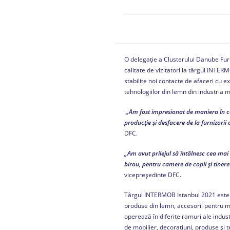
O delegație a Clusterului Danube Fur
calitate de vizitatori la târgul INTERM
stabilite noi contacte de afaceri cu e
tehnologiilor din lemn din industria m
„Am fost impresionat de maniera în car
producție și desfacere de la furnizorii
DFC.
„Am avut prilejul să întâlnesc cea mai
birou, pentru camere de copii și tinere
vicepreședinte DFC.
Târgul INTERMOB Istanbul 2021 este c
produse din lemn, accesorii pentru mo
operează în diferite ramuri ale indus
de mobilier, decorațiuni, produse și t