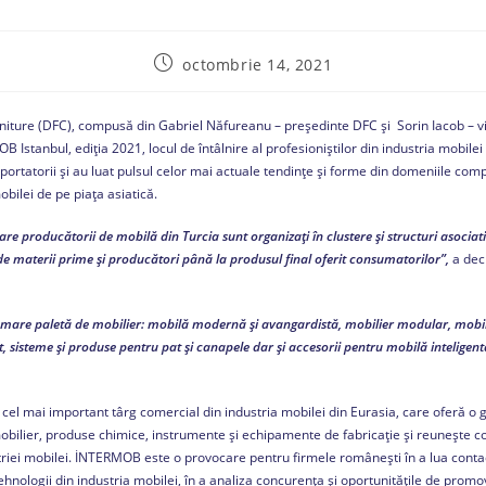
octombrie 14, 2021
niture (DFC), compusă din Gabriel Năfureanu – președinte DFC și Sorin Iacob – vi
OB Istanbul, ediția 2021, locul de întâlnire al profesioniștilor din industria mobilei
xportatorii și au luat pulsul celor mai actuale tendințe și forme din domeniile com
obilei de pe piața asiatică.
e producătorii de mobilă din Turcia sunt organizați în clustere și structuri asociat
 de materii prime și producători până la produsul final oferit consumatorilor”,
a dec
 mare paletă de mobilier: mobilă modernă și avangardistă, mobilier modular, mobilie
t, sisteme și produse pentru pat și canapele dar și accesorii pentru mobilă inteligent
el mai important târg comercial din industria mobilei din Eurasia, care oferă 
bilier, produse chimice, instrumente și echipamente de fabricație și reunește co
triei mobilei. İNTERMOB este o provocare pentru firmele românești în a lua conta
ehnologii din industria mobilei, în a analiza concurența și oportunitățile de prom