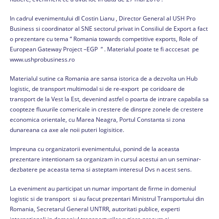
In cadrul evenimentului dl Costin Lianu , Director General al USH Pro
Business si coordinator al SNE sectorul privat in Consiliul de Export a fact
o prezentare cu tema “ Romania towards competitive exports, Role of
European Gateway Project –EGP “ . Materialul poate te fi acccesat pe
www.ushprobusiness.ro
Materialul sutine ca Romania are sansa istorica de a dezvolta un Hub
logistic, de transport multimodal si de re-export pe coridoare de
transport de la Vest la Est, devenind astfel o poarta de intrare capabila sa
coopteze fluxurile comericale in crestere de dinspre zonele de crestere
economica orientale, cu Marea Neagra, Portul Constanta si zona
dunareana ca axe ale noii puteri logisitice.
Impreuna cu organizatorii evenimentului, ponind de la aceasta
prezentare intentionam sa organizam in cursul acestui an un seminar-
dezbatere pe aceasta tema si asteptam interesul Dvs n acest sens.
La eveniment au participat un numar important de firme in domeniul
logistic si de transport si au facut prezentari Ministrul Transportului din
Romania, Secretarul General UNTRR, autoritati publice, experti